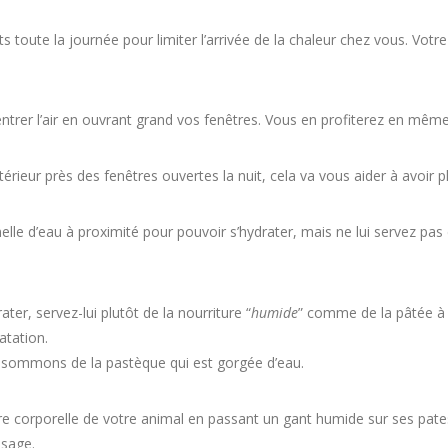
s toute la journée pour limiter l’arrivée de la chaleur chez vous. Votr
 entrer l’air en ouvrant grand vos fenêtres. Vous en profiterez en mê
térieur près des fenêtres ouvertes la nuit, cela va vous aider à avoir p
lle d’eau à proximité pour pouvoir s’hydrater, mais ne lui servez pas de
ter, servez-lui plutôt de la nourriture “
humide
” comme de la pâtée à l
atation.
ommons de la pastèque qui est gorgée d’eau.
e corporelle de votre animal en passant un gant humide sur ses pates
osage.