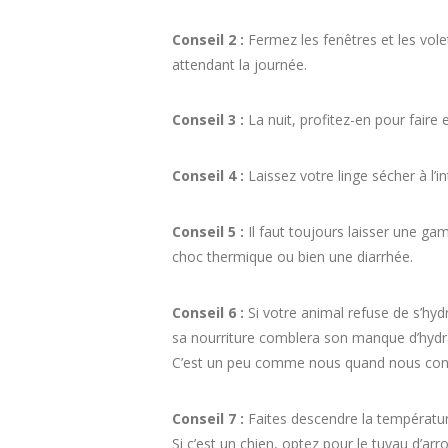
Conseil 2 :
Fermez les fenêtres et les volet
attendant la journée.
Conseil 3 :
La nuit, profitez-en pour faire
Conseil 4 :
Laissez votre linge sécher à l’in
Conseil 5 :
Il faut toujours laisser une game
choc thermique ou bien une diarrhée.
Conseil 6 :
Si votre animal refuse de s’hydra
sa nourriture comblera son manque d’hydr
C’est un peu comme nous quand nous cons
Conseil 7 :
Faites descendre la températur
Si c’est un chien, optez pour le tuyau d’arr