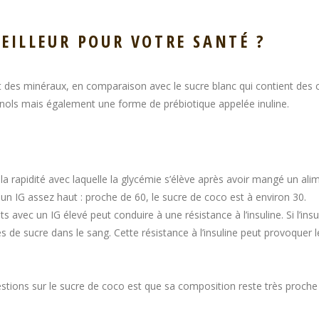
MEILLEUR POUR VOTRE SANTÉ ?
 des minéraux, en comparaison avec le sucre blanc qui contient des c
nols mais également une forme de prébiotique appelée inuline.
a rapidité avec laquelle la glycémie s’élève après avoir mangé un alim
n IG assez haut : proche de 60, le sucre de coco est à environ 30.
vec un IG élevé peut conduire à une résistance à l’insuline. Si l’insul
ès de sucre dans le sang. Cette résistance à l’insuline peut provoquer 
stions sur le sucre de coco est que sa composition reste très proche d